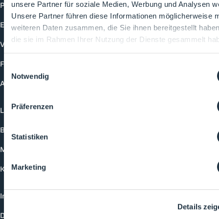
Produkte
unsere Partner für soziale Medien, Werbung und Analysen we
Unsere Partner führen diese Informationen möglicherweise m
Events
weiteren Daten zusammen, die Sie ihnen bereitgestellt habe
die sie im Rahmen Ihrer Nutzung der Dienste gesammelt ha
Vorträge
Future-Faces
Einwilligungsauswahl
Notwendig
Academy
Präferenzen
Login
Buchungsmöglichkeiten
Statistiken
Medienformate
Marketing
Kontakt
Impressum
Details zei
Datenschutzerklärung