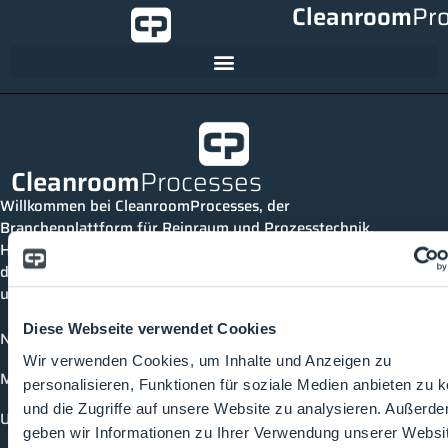
Cleanroom
Pr
Cleanroom
Processes
Willkommen bei CleanroomProcesses, der
Branchenplattform für Reinraum und Prozesstechnik.
Hier bleibst du immer auf dem neuesten Stand, kannst
dich mit anderen verknüpfen und alle relevanten Themen
und Events der Branche entdecken.
Diese Webseite verwendet Cookies
News
Wir verwenden Cookies, um Inhalte und Anzeigen zu
Mediathek
personalisieren, Funktionen für soziale Medien anbieten zu 
und die Zugriffe auf unsere Website zu analysieren. Außerd
Unternehmen
geben wir Informationen zu Ihrer Verwendung unserer Websi