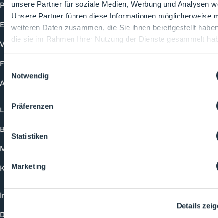
Produkte
unsere Partner für soziale Medien, Werbung und Analysen we
Unsere Partner führen diese Informationen möglicherweise m
Events
weiteren Daten zusammen, die Sie ihnen bereitgestellt habe
die sie im Rahmen Ihrer Nutzung der Dienste gesammelt ha
Vorträge
Future-Faces
Einwilligungsauswahl
Notwendig
Academy
Präferenzen
Login
Buchungsmöglichkeiten
Statistiken
Medienformate
Marketing
Kontakt
Impressum
Details zei
Datenschutzerklärung