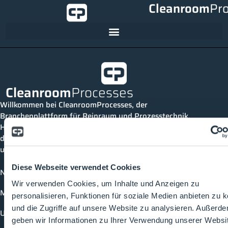
Cleanroom
Pr
Cleanroom
Processes
Willkommen bei CleanroomProcesses, der
Branchenplattform für Reinraum und Prozesstechnik.
Hier bleibst du immer auf dem neuesten Stand, kannst
dich mit anderen verknüpfen und alle relevanten Themen
und Events der Branche entdecken.
Diese Webseite verwendet Cookies
News
Wir verwenden Cookies, um Inhalte und Anzeigen zu
Mediathek
personalisieren, Funktionen für soziale Medien anbieten zu 
und die Zugriffe auf unsere Website zu analysieren. Außerd
Unternehmen
geben wir Informationen zu Ihrer Verwendung unserer Websi