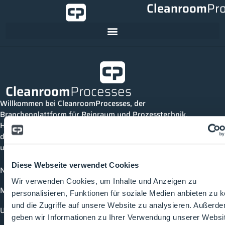
Cleanroom
Pr
Cleanroom
Processes
Willkommen bei CleanroomProcesses, der
Branchenplattform für Reinraum und Prozesstechnik.
Hier bleibst du immer auf dem neuesten Stand, kannst
dich mit anderen verknüpfen und alle relevanten Themen
und Events der Branche entdecken.
Diese Webseite verwendet Cookies
News
Wir verwenden Cookies, um Inhalte und Anzeigen zu
Mediathek
personalisieren, Funktionen für soziale Medien anbieten zu 
und die Zugriffe auf unsere Website zu analysieren. Außerd
Unternehmen
geben wir Informationen zu Ihrer Verwendung unserer Websi