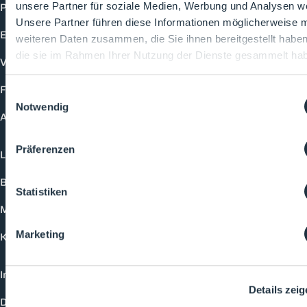
Produkte
unsere Partner für soziale Medien, Werbung und Analysen we
Unsere Partner führen diese Informationen möglicherweise m
Events
weiteren Daten zusammen, die Sie ihnen bereitgestellt habe
die sie im Rahmen Ihrer Nutzung der Dienste gesammelt ha
Vorträge
Future-Faces
Einwilligungsauswahl
Notwendig
Academy
Präferenzen
Login
Buchungsmöglichkeiten
Statistiken
Medienformate
Marketing
Kontakt
Impressum
Details zei
Datenschutzerklärung