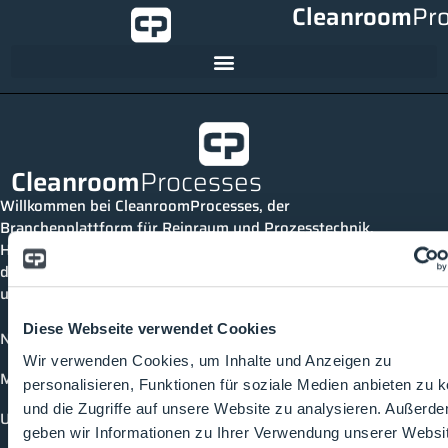
Cleanroom
Pr
Cleanroom
Processes
Willkommen bei CleanroomProcesses, der
Branchenplattform für Reinraum und Prozesstechnik.
Hier bleibst du immer auf dem neuesten Stand, kannst
dich mit anderen verknüpfen und alle relevanten Themen
und Events der Branche entdecken.
Diese Webseite verwendet Cookies
News
Wir verwenden Cookies, um Inhalte und Anzeigen zu
Mediathek
personalisieren, Funktionen für soziale Medien anbieten zu 
und die Zugriffe auf unsere Website zu analysieren. Außerd
Unternehmen
geben wir Informationen zu Ihrer Verwendung unserer Websi