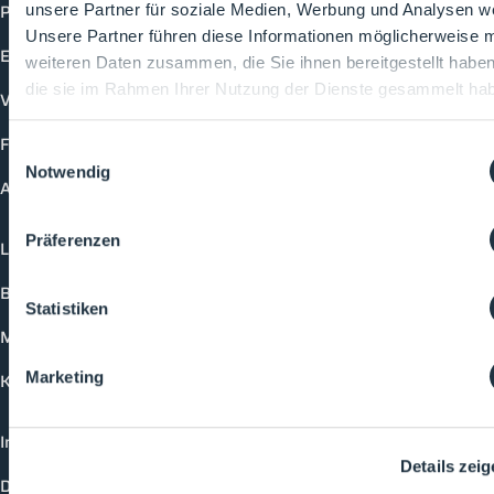
Produkte
unsere Partner für soziale Medien, Werbung und Analysen we
Unsere Partner führen diese Informationen möglicherweise m
Events
weiteren Daten zusammen, die Sie ihnen bereitgestellt habe
die sie im Rahmen Ihrer Nutzung der Dienste gesammelt ha
Vorträge
Future-Faces
Einwilligungsauswahl
Notwendig
Academy
Präferenzen
Login
Buchungsmöglichkeiten
Statistiken
Medienformate
Marketing
Kontakt
Impressum
Details zei
Datenschutzerklärung