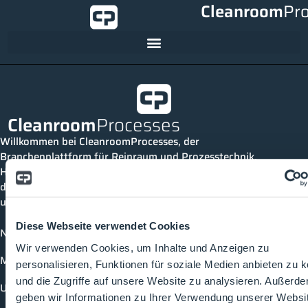
Cleanroom
Pr
Cleanroom
Processes
Willkommen bei CleanroomProcesses, der
Branchenplattform für Reinraum und Prozesstechnik.
Hier bleibst du immer auf dem neuesten Stand, kannst
dich mit anderen verknüpfen und alle relevanten Themen
und Events der Branche entdecken.
Diese Webseite verwendet Cookies
News
Wir verwenden Cookies, um Inhalte und Anzeigen zu
Mediathek
personalisieren, Funktionen für soziale Medien anbieten zu 
und die Zugriffe auf unsere Website zu analysieren. Außerd
Unternehmen
geben wir Informationen zu Ihrer Verwendung unserer Websi