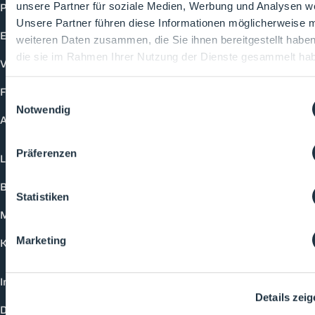
Produkte
unsere Partner für soziale Medien, Werbung und Analysen we
Unsere Partner führen diese Informationen möglicherweise m
Events
weiteren Daten zusammen, die Sie ihnen bereitgestellt habe
die sie im Rahmen Ihrer Nutzung der Dienste gesammelt ha
Vorträge
Future-Faces
Einwilligungsauswahl
Notwendig
Academy
Präferenzen
Login
Buchungsmöglichkeiten
Statistiken
Medienformate
Marketing
Kontakt
Impressum
Details zei
Datenschutzerklärung