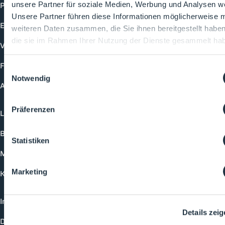
Produkte
unsere Partner für soziale Medien, Werbung und Analysen we
Unsere Partner führen diese Informationen möglicherweise m
Events
weiteren Daten zusammen, die Sie ihnen bereitgestellt habe
die sie im Rahmen Ihrer Nutzung der Dienste gesammelt ha
Vorträge
Future-Faces
Einwilligungsauswahl
Notwendig
Academy
Präferenzen
Login
Buchungsmöglichkeiten
Statistiken
Medienformate
Marketing
Kontakt
Impressum
Details zei
Datenschutzerklärung