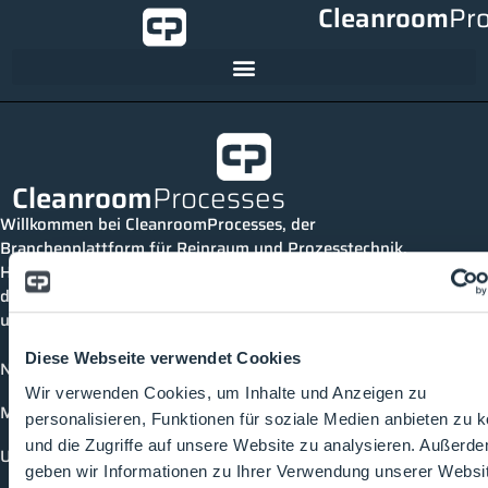
Cleanroom
Pr
Cleanroom
Processes
Willkommen bei CleanroomProcesses, der
Branchenplattform für Reinraum und Prozesstechnik.
Hier bleibst du immer auf dem neuesten Stand, kannst
dich mit anderen verknüpfen und alle relevanten Themen
und Events der Branche entdecken.
Diese Webseite verwendet Cookies
News
Wir verwenden Cookies, um Inhalte und Anzeigen zu
Mediathek
personalisieren, Funktionen für soziale Medien anbieten zu 
und die Zugriffe auf unsere Website zu analysieren. Außerd
Unternehmen
geben wir Informationen zu Ihrer Verwendung unserer Websi