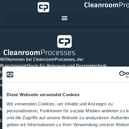
Cleanroom
Pr
Cleanroom
Processes
Willkommen bei CleanroomProcesses, der
Branchenplattform für Reinraum und Prozesstechnik.
Hier bleibst du immer auf dem neuesten Stand, kannst
dich mit anderen verknüpfen und alle relevanten Themen
und Events der Branche entdecken.
Diese Webseite verwendet Cookies
News
Wir verwenden Cookies, um Inhalte und Anzeigen zu
Mediathek
personalisieren, Funktionen für soziale Medien anbieten zu 
und die Zugriffe auf unsere Website zu analysieren. Außerd
Unternehmen
geben wir Informationen zu Ihrer Verwendung unserer Websi