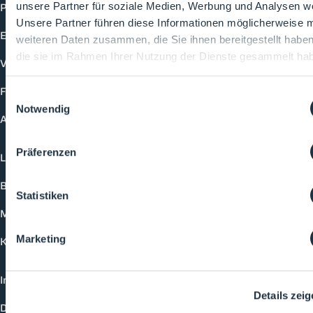
Produkte
unsere Partner für soziale Medien, Werbung und Analysen we
Unsere Partner führen diese Informationen möglicherweise m
Events
weiteren Daten zusammen, die Sie ihnen bereitgestellt habe
die sie im Rahmen Ihrer Nutzung der Dienste gesammelt ha
Vorträge
Future-Faces
Einwilligungsauswahl
Notwendig
Academy
Präferenzen
Login
Buchungsmöglichkeiten
Statistiken
Medienformate
Marketing
Kontakt
Impressum
Details zei
Datenschutzerklärung