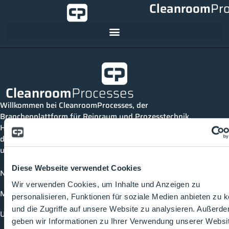
Cleanroom
Pr
Cleanroom
Processes
Willkommen bei CleanroomProcesses, der
Branchenplattform für Reinraum und Prozesstechnik.
Hier bleibst du immer auf dem neuesten Stand, kannst
dich mit anderen verknüpfen und alle relevanten Themen
und Events der Branche entdecken.
Diese Webseite verwendet Cookies
News
Wir verwenden Cookies, um Inhalte und Anzeigen zu
Mediathek
personalisieren, Funktionen für soziale Medien anbieten zu 
und die Zugriffe auf unsere Website zu analysieren. Außerd
Unternehmen
geben wir Informationen zu Ihrer Verwendung unserer Websi