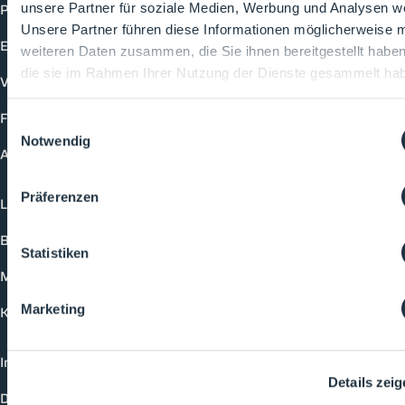
Produkte
unsere Partner für soziale Medien, Werbung und Analysen we
Unsere Partner führen diese Informationen möglicherweise m
Events
weiteren Daten zusammen, die Sie ihnen bereitgestellt habe
die sie im Rahmen Ihrer Nutzung der Dienste gesammelt ha
Vorträge
Future-Faces
Einwilligungsauswahl
Notwendig
Academy
Präferenzen
Login
Buchungsmöglichkeiten
Statistiken
Medienformate
Marketing
Kontakt
Impressum
Details zei
Datenschutzerklärung