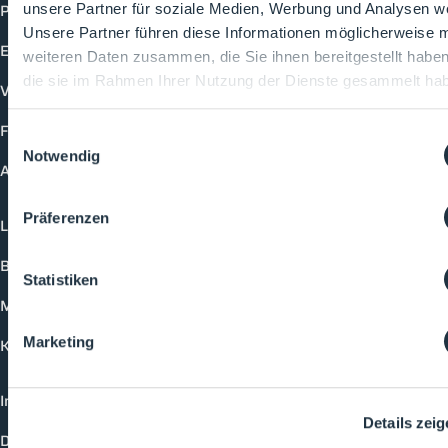
Produkte
unsere Partner für soziale Medien, Werbung und Analysen we
Unsere Partner führen diese Informationen möglicherweise m
Events
weiteren Daten zusammen, die Sie ihnen bereitgestellt habe
die sie im Rahmen Ihrer Nutzung der Dienste gesammelt ha
Vorträge
Future-Faces
Einwilligungsauswahl
Notwendig
Academy
Präferenzen
Login
Buchungsmöglichkeiten
Statistiken
Medienformate
Marketing
Kontakt
Impressum
Details zei
Datenschutzerklärung