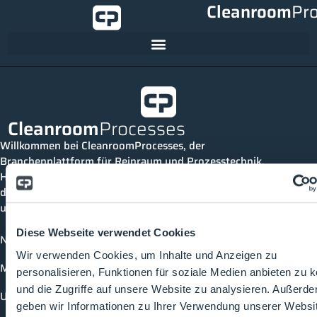
Cleanroom
Pr
Cleanroom
Processes
Willkommen bei CleanroomProcesses, der
Branchenplattform für Reinraum und Prozesstechnik.
Hier bleibst du immer auf dem neuesten Stand, kannst
dich mit anderen verknüpfen und alle relevanten Themen
und Events der Branche entdecken.
Diese Webseite verwendet Cookies
News
Wir verwenden Cookies, um Inhalte und Anzeigen zu
Mediathek
personalisieren, Funktionen für soziale Medien anbieten zu 
und die Zugriffe auf unsere Website zu analysieren. Außerd
Unternehmen
geben wir Informationen zu Ihrer Verwendung unserer Websi