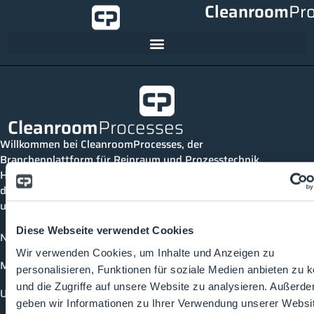
Cleanroom
Pr
Cleanroom
Processes
Willkommen bei CleanroomProcesses, der
Branchenplattform für Reinraum und Prozesstechnik.
Hier bleibst du immer auf dem neuesten Stand, kannst
dich mit anderen verknüpfen und alle relevanten Themen
und Events der Branche entdecken.
Diese Webseite verwendet Cookies
News
Wir verwenden Cookies, um Inhalte und Anzeigen zu
Mediathek
personalisieren, Funktionen für soziale Medien anbieten zu 
und die Zugriffe auf unsere Website zu analysieren. Außerd
Unternehmen
geben wir Informationen zu Ihrer Verwendung unserer Websi