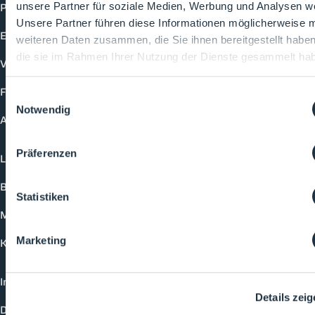
Produkte
unsere Partner für soziale Medien, Werbung und Analysen we
Unsere Partner führen diese Informationen möglicherweise m
Events
weiteren Daten zusammen, die Sie ihnen bereitgestellt habe
die sie im Rahmen Ihrer Nutzung der Dienste gesammelt ha
Vorträge
Future-Faces
Einwilligungsauswahl
Notwendig
Academy
Präferenzen
Login
Buchungsmöglichkeiten
Statistiken
Medienformate
Marketing
Kontakt
Impressum
Details zei
Datenschutzerklärung