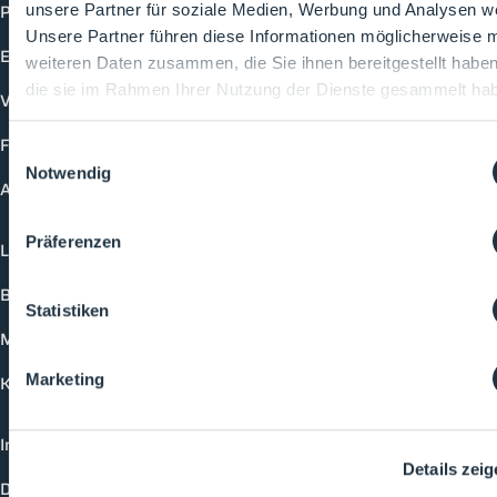
Produkte
unsere Partner für soziale Medien, Werbung und Analysen we
Unsere Partner führen diese Informationen möglicherweise m
Events
weiteren Daten zusammen, die Sie ihnen bereitgestellt habe
die sie im Rahmen Ihrer Nutzung der Dienste gesammelt ha
Vorträge
Future-Faces
Einwilligungsauswahl
Notwendig
Academy
Präferenzen
Login
Buchungsmöglichkeiten
Statistiken
Medienformate
Marketing
Kontakt
Impressum
Details zei
Datenschutzerklärung