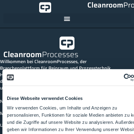
Cleanroom
Pr
Cleanroom
Processes
Willkommen bei CleanroomProcesses, der
Branchenplattform für Reinraum und Prozesstechnik.
Hier bleibst du immer auf dem neuesten Stand, kannst
dich mit anderen verknüpfen und alle relevanten Themen
und Events der Branche entdecken.
Diese Webseite verwendet Cookies
News
Wir verwenden Cookies, um Inhalte und Anzeigen zu
Mediathek
personalisieren, Funktionen für soziale Medien anbieten zu 
und die Zugriffe auf unsere Website zu analysieren. Außerd
Unternehmen
geben wir Informationen zu Ihrer Verwendung unserer Websi