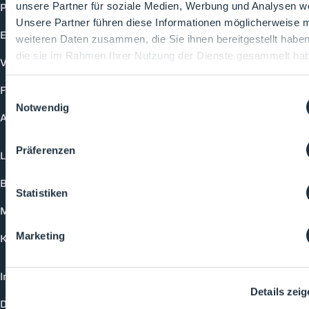
Produkte
unsere Partner für soziale Medien, Werbung und Analysen we
Unsere Partner führen diese Informationen möglicherweise m
Events
weiteren Daten zusammen, die Sie ihnen bereitgestellt habe
die sie im Rahmen Ihrer Nutzung der Dienste gesammelt ha
Vorträge
Future-Faces
Einwilligungsauswahl
Notwendig
Academy
Präferenzen
Login
Buchungsmöglichkeiten
Statistiken
Medienformate
Marketing
Kontakt
Impressum
Details zei
Datenschutzerklärung