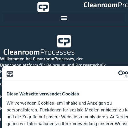
Cleanroom
Pr
Cleanroom
Processes
Willkommen bei CleanroomProcesses, der
Branchenplattform für Reinraum und Prozesstechnik.
Hier bleibst du immer auf dem neuesten Stand, kannst
dich mit anderen verknüpfen und alle relevanten Themen
und Events der Branche entdecken.
Diese Webseite verwendet Cookies
News
Wir verwenden Cookies, um Inhalte und Anzeigen zu
Mediathek
personalisieren, Funktionen für soziale Medien anbieten zu 
und die Zugriffe auf unsere Website zu analysieren. Außerd
Unternehmen
geben wir Informationen zu Ihrer Verwendung unserer Websi