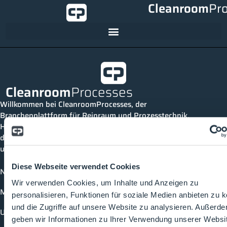
Cleanroom
Pr
Cleanroom
Processes
Willkommen bei CleanroomProcesses, der
Branchenplattform für Reinraum und Prozesstechnik.
Hier bleibst du immer auf dem neuesten Stand, kannst
dich mit anderen verknüpfen und alle relevanten Themen
und Events der Branche entdecken.
Diese Webseite verwendet Cookies
News
Wir verwenden Cookies, um Inhalte und Anzeigen zu
Mediathek
personalisieren, Funktionen für soziale Medien anbieten zu 
und die Zugriffe auf unsere Website zu analysieren. Außerd
Unternehmen
geben wir Informationen zu Ihrer Verwendung unserer Websi