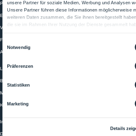
Produkte
unsere Partner für soziale Medien, Werbung und Analysen we
Unsere Partner führen diese Informationen möglicherweise m
Events
weiteren Daten zusammen, die Sie ihnen bereitgestellt habe
die sie im Rahmen Ihrer Nutzung der Dienste gesammelt ha
Vorträge
Future-Faces
Einwilligungsauswahl
Notwendig
Academy
Präferenzen
Login
Buchungsmöglichkeiten
Statistiken
Medienformate
Marketing
Kontakt
Impressum
Details zei
Datenschutzerklärung