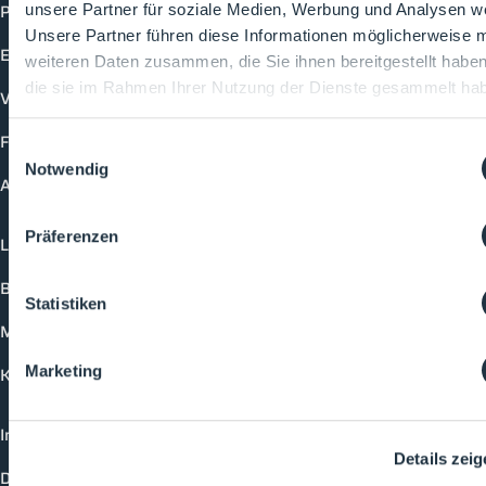
Produkte
unsere Partner für soziale Medien, Werbung und Analysen we
Unsere Partner führen diese Informationen möglicherweise m
Events
weiteren Daten zusammen, die Sie ihnen bereitgestellt habe
die sie im Rahmen Ihrer Nutzung der Dienste gesammelt ha
Vorträge
Future-Faces
Einwilligungsauswahl
Notwendig
Academy
Präferenzen
Login
Buchungsmöglichkeiten
Statistiken
Medienformate
Marketing
Kontakt
Impressum
Details zei
Datenschutzerklärung