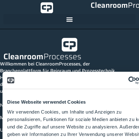
Cleanroom
Pr
Cleanroom
Processes
Willkommen bei CleanroomProcesses, der
Branchenplattform für Reinraum und Prozesstechnik.
Hier bleibst du immer auf dem neuesten Stand, kannst
dich mit anderen verknüpfen und alle relevanten Themen
und Events der Branche entdecken.
Diese Webseite verwendet Cookies
News
Wir verwenden Cookies, um Inhalte und Anzeigen zu
Mediathek
personalisieren, Funktionen für soziale Medien anbieten zu 
und die Zugriffe auf unsere Website zu analysieren. Außerd
Unternehmen
geben wir Informationen zu Ihrer Verwendung unserer Websi