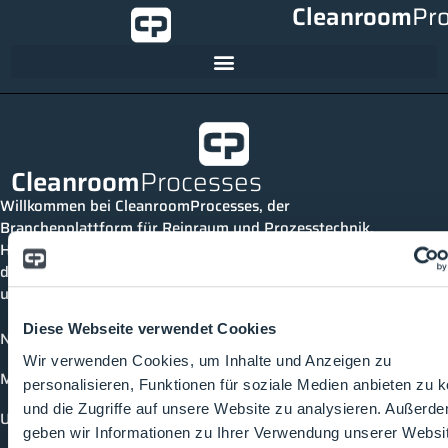
Cleanroom
Pr
Cleanroom
Processes
Willkommen bei CleanroomProcesses, der
Branchenplattform für Reinraum und Prozesstechnik.
Hier bleibst du immer auf dem neuesten Stand, kannst
dich mit anderen verknüpfen und alle relevanten Themen
und Events der Branche entdecken.
Diese Webseite verwendet Cookies
News
Wir verwenden Cookies, um Inhalte und Anzeigen zu
Mediathek
personalisieren, Funktionen für soziale Medien anbieten zu 
und die Zugriffe auf unsere Website zu analysieren. Außerd
Unternehmen
geben wir Informationen zu Ihrer Verwendung unserer Websi