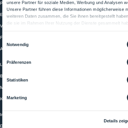
Produkte
unsere Partner für soziale Medien, Werbung und Analysen we
Unsere Partner führen diese Informationen möglicherweise m
Events
weiteren Daten zusammen, die Sie ihnen bereitgestellt habe
die sie im Rahmen Ihrer Nutzung der Dienste gesammelt ha
Vorträge
Future-Faces
Einwilligungsauswahl
Notwendig
Academy
Präferenzen
Login
Buchungsmöglichkeiten
Statistiken
Medienformate
Marketing
Kontakt
Impressum
Details zei
Datenschutzerklärung