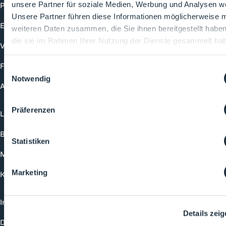
Produkte
unsere Partner für soziale Medien, Werbung und Analysen we
Unsere Partner führen diese Informationen möglicherweise m
Events
weiteren Daten zusammen, die Sie ihnen bereitgestellt habe
die sie im Rahmen Ihrer Nutzung der Dienste gesammelt ha
Vorträge
Future-Faces
Einwilligungsauswahl
Notwendig
Academy
Präferenzen
Login
Buchungsmöglichkeiten
Statistiken
Medienformate
Marketing
Kontakt
Impressum
Details zei
Datenschutzerklärung