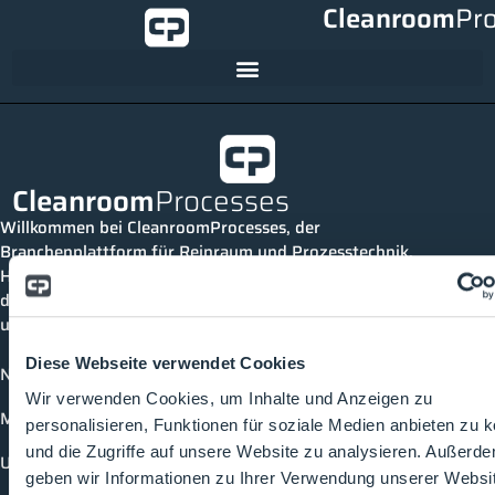
Cleanroom
Pr
Cleanroom
Processes
Willkommen bei CleanroomProcesses, der
Branchenplattform für Reinraum und Prozesstechnik.
Hier bleibst du immer auf dem neuesten Stand, kannst
dich mit anderen verknüpfen und alle relevanten Themen
und Events der Branche entdecken.
Diese Webseite verwendet Cookies
News
Wir verwenden Cookies, um Inhalte und Anzeigen zu
Mediathek
personalisieren, Funktionen für soziale Medien anbieten zu 
und die Zugriffe auf unsere Website zu analysieren. Außerd
Unternehmen
geben wir Informationen zu Ihrer Verwendung unserer Websi