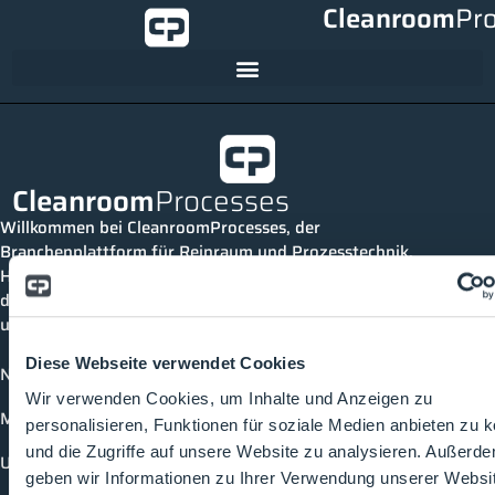
Cleanroom
Pr
Cleanroom
Processes
Willkommen bei CleanroomProcesses, der
Branchenplattform für Reinraum und Prozesstechnik.
Hier bleibst du immer auf dem neuesten Stand, kannst
dich mit anderen verknüpfen und alle relevanten Themen
und Events der Branche entdecken.
Diese Webseite verwendet Cookies
News
Wir verwenden Cookies, um Inhalte und Anzeigen zu
Mediathek
personalisieren, Funktionen für soziale Medien anbieten zu 
und die Zugriffe auf unsere Website zu analysieren. Außerd
Unternehmen
geben wir Informationen zu Ihrer Verwendung unserer Websi