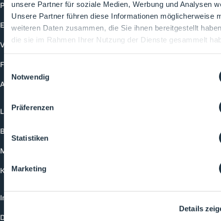
Produkte
unsere Partner für soziale Medien, Werbung und Analysen we
Unsere Partner führen diese Informationen möglicherweise m
Events
weiteren Daten zusammen, die Sie ihnen bereitgestellt habe
die sie im Rahmen Ihrer Nutzung der Dienste gesammelt ha
Vorträge
Future-Faces
Einwilligungsauswahl
Notwendig
Academy
Präferenzen
Login
Buchungsmöglichkeiten
Statistiken
Medienformate
Marketing
Kontakt
Impressum
Details zei
Datenschutzerklärung