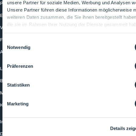
Produkte
unsere Partner für soziale Medien, Werbung und Analysen we
Unsere Partner führen diese Informationen möglicherweise m
Events
weiteren Daten zusammen, die Sie ihnen bereitgestellt habe
die sie im Rahmen Ihrer Nutzung der Dienste gesammelt ha
Vorträge
Future-Faces
Einwilligungsauswahl
Notwendig
Academy
Präferenzen
Login
Buchungsmöglichkeiten
Statistiken
Medienformate
Marketing
Kontakt
Impressum
Details zei
Datenschutzerklärung