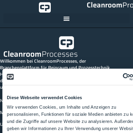
Cleanroom
Pr
Cleanroom
Processes
Willkommen bei CleanroomProcesses, der
Branchenplattform für Reinraum und Prozesstechnik.
Hier bleibst du immer auf dem neuesten Stand, kannst
dich mit anderen verknüpfen und alle relevanten Themen
und Events der Branche entdecken.
Diese Webseite verwendet Cookies
News
Wir verwenden Cookies, um Inhalte und Anzeigen zu
Mediathek
personalisieren, Funktionen für soziale Medien anbieten zu 
und die Zugriffe auf unsere Website zu analysieren. Außerd
Unternehmen
geben wir Informationen zu Ihrer Verwendung unserer Websi