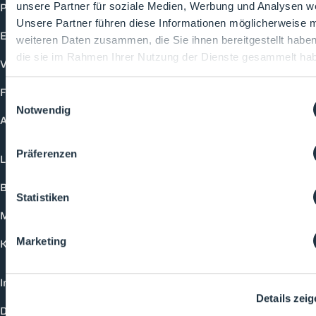
Produkte
unsere Partner für soziale Medien, Werbung und Analysen we
Unsere Partner führen diese Informationen möglicherweise m
Events
weiteren Daten zusammen, die Sie ihnen bereitgestellt habe
die sie im Rahmen Ihrer Nutzung der Dienste gesammelt ha
Vorträge
Future-Faces
Einwilligungsauswahl
Notwendig
Academy
Präferenzen
Login
Buchungsmöglichkeiten
Statistiken
Medienformate
Marketing
Kontakt
Impressum
Details zei
Datenschutzerklärung