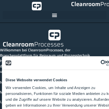
Cleanroom
Pr
Cleanroom
Processes
Willkommen bei CleanroomProcesses, der
Branchenplattform für Reinraum und Prozesstechnik.
Hier bleibst du immer auf dem neuesten Stand, kannst
dich mit anderen verknüpfen und alle relevanten Themen
und Events der Branche entdecken.
Diese Webseite verwendet Cookies
News
Wir verwenden Cookies, um Inhalte und Anzeigen zu
Mediathek
personalisieren, Funktionen für soziale Medien anbieten zu 
und die Zugriffe auf unsere Website zu analysieren. Außerd
Unternehmen
geben wir Informationen zu Ihrer Verwendung unserer Websi