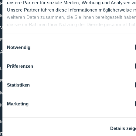
Produkte
unsere Partner für soziale Medien, Werbung und Analysen we
Unsere Partner führen diese Informationen möglicherweise m
Events
weiteren Daten zusammen, die Sie ihnen bereitgestellt habe
die sie im Rahmen Ihrer Nutzung der Dienste gesammelt ha
Vorträge
Future-Faces
Einwilligungsauswahl
Notwendig
Academy
Präferenzen
Login
Buchungsmöglichkeiten
Statistiken
Medienformate
Marketing
Kontakt
Impressum
Details zei
Datenschutzerklärung