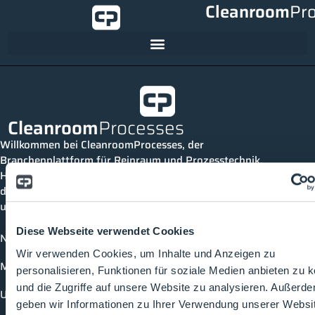
Cleanroom
Pr
Cleanroom
Processes
Willkommen bei CleanroomProcesses, der
Branchenplattform für Reinraum und Prozesstechnik.
Hier bleibst du immer auf dem neuesten Stand, kannst
dich mit anderen verknüpfen und alle relevanten Themen
und Events der Branche entdecken.
Diese Webseite verwendet Cookies
News
Wir verwenden Cookies, um Inhalte und Anzeigen zu
Mediathek
personalisieren, Funktionen für soziale Medien anbieten zu 
und die Zugriffe auf unsere Website zu analysieren. Außerd
Unternehmen
geben wir Informationen zu Ihrer Verwendung unserer Websi