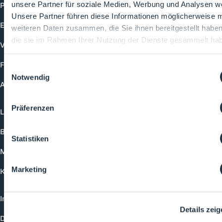
Produkte
unsere Partner für soziale Medien, Werbung und Analysen we
Unsere Partner führen diese Informationen möglicherweise m
Events
weiteren Daten zusammen, die Sie ihnen bereitgestellt habe
die sie im Rahmen Ihrer Nutzung der Dienste gesammelt ha
Vorträge
Future-Faces
Einwilligungsauswahl
Notwendig
Academy
Präferenzen
Login
Buchungsmöglichkeiten
Statistiken
Medienformate
Marketing
Kontakt
Impressum
Details zei
Datenschutzerklärung