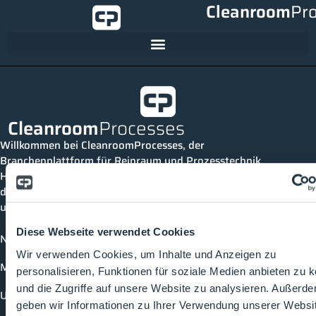
Cleanroom
Pr
Cleanroom
Processes
Willkommen bei CleanroomProcesses, der
Branchenplattform für Reinraum und Prozesstechnik.
Hier bleibst du immer auf dem neuesten Stand, kannst
dich mit anderen verknüpfen und alle relevanten Themen
und Events der Branche entdecken.
Diese Webseite verwendet Cookies
News
Wir verwenden Cookies, um Inhalte und Anzeigen zu
Mediathek
personalisieren, Funktionen für soziale Medien anbieten zu 
und die Zugriffe auf unsere Website zu analysieren. Außerd
Unternehmen
geben wir Informationen zu Ihrer Verwendung unserer Websi