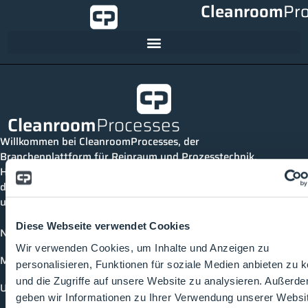
Cleanroom
Pr
Cleanroom
Processes
Willkommen bei CleanroomProcesses, der
Branchenplattform für Reinraum und Prozesstechnik.
Hier bleibst du immer auf dem neuesten Stand, kannst
dich mit anderen verknüpfen und alle relevanten Themen
und Events der Branche entdecken.
Diese Webseite verwendet Cookies
News
Wir verwenden Cookies, um Inhalte und Anzeigen zu
Mediathek
personalisieren, Funktionen für soziale Medien anbieten zu 
und die Zugriffe auf unsere Website zu analysieren. Außerd
Unternehmen
geben wir Informationen zu Ihrer Verwendung unserer Websi