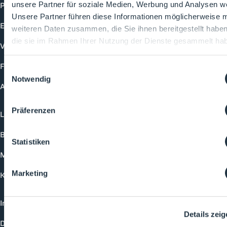
Produkte
unsere Partner für soziale Medien, Werbung und Analysen we
Unsere Partner führen diese Informationen möglicherweise m
Events
weiteren Daten zusammen, die Sie ihnen bereitgestellt habe
die sie im Rahmen Ihrer Nutzung der Dienste gesammelt ha
Vorträge
Future-Faces
Einwilligungsauswahl
Notwendig
Academy
Präferenzen
Login
Buchungsmöglichkeiten
Statistiken
Medienformate
Marketing
Kontakt
Impressum
Details zei
Datenschutzerklärung