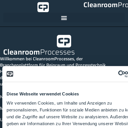
Cleanroom
Pr
Cleanroom
Processes
Willkommen bei CleanroomProcesses, der
Branchenplattform für Reinraum und Prozesstechnik.
Hier bleibst du immer auf dem neuesten Stand, kannst
dich mit anderen verknüpfen und alle relevanten Themen
und Events der Branche entdecken.
Diese Webseite verwendet Cookies
News
Wir verwenden Cookies, um Inhalte und Anzeigen zu
Mediathek
personalisieren, Funktionen für soziale Medien anbieten zu 
und die Zugriffe auf unsere Website zu analysieren. Außerd
Unternehmen
geben wir Informationen zu Ihrer Verwendung unserer Websi