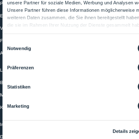
Produkte
unsere Partner für soziale Medien, Werbung und Analysen we
Unsere Partner führen diese Informationen möglicherweise m
Events
weiteren Daten zusammen, die Sie ihnen bereitgestellt habe
die sie im Rahmen Ihrer Nutzung der Dienste gesammelt ha
Vorträge
Future-Faces
Einwilligungsauswahl
Notwendig
Academy
Präferenzen
Login
Buchungsmöglichkeiten
Statistiken
Medienformate
Marketing
Kontakt
Impressum
Details zei
Datenschutzerklärung