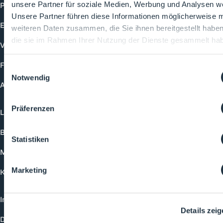
Produkte
unsere Partner für soziale Medien, Werbung und Analysen we
Unsere Partner führen diese Informationen möglicherweise m
Events
weiteren Daten zusammen, die Sie ihnen bereitgestellt habe
die sie im Rahmen Ihrer Nutzung der Dienste gesammelt ha
Vorträge
Future-Faces
Einwilligungsauswahl
Notwendig
Academy
Präferenzen
Login
Buchungsmöglichkeiten
Statistiken
Medienformate
Marketing
Kontakt
Impressum
Details zei
Datenschutzerklärung