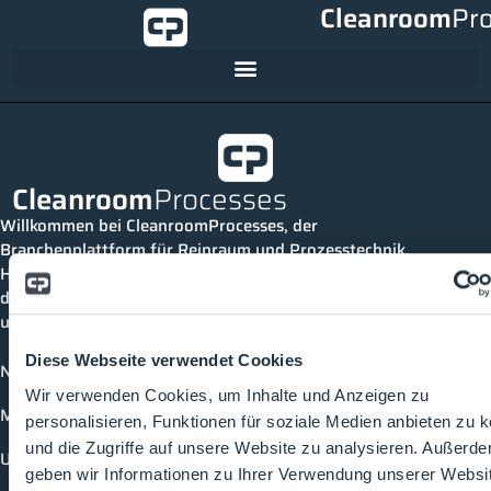
Cleanroom
Pr
Cleanroom
Processes
Willkommen bei CleanroomProcesses, der
Branchenplattform für Reinraum und Prozesstechnik.
Hier bleibst du immer auf dem neuesten Stand, kannst
dich mit anderen verknüpfen und alle relevanten Themen
und Events der Branche entdecken.
Diese Webseite verwendet Cookies
News
Wir verwenden Cookies, um Inhalte und Anzeigen zu
Mediathek
personalisieren, Funktionen für soziale Medien anbieten zu 
und die Zugriffe auf unsere Website zu analysieren. Außerd
Unternehmen
geben wir Informationen zu Ihrer Verwendung unserer Websi