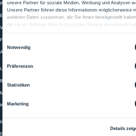
Produkte
unsere Partner für soziale Medien, Werbung und Analysen we
Unsere Partner führen diese Informationen möglicherweise m
Events
weiteren Daten zusammen, die Sie ihnen bereitgestellt habe
die sie im Rahmen Ihrer Nutzung der Dienste gesammelt ha
Vorträge
Future-Faces
Einwilligungsauswahl
Notwendig
Academy
Präferenzen
Login
Buchungsmöglichkeiten
Statistiken
Medienformate
Marketing
Kontakt
Impressum
Details zei
Datenschutzerklärung