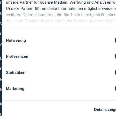
Produkte
unsere Partner für soziale Medien, Werbung und Analysen we
Unsere Partner führen diese Informationen möglicherweise m
Events
weiteren Daten zusammen, die Sie ihnen bereitgestellt habe
die sie im Rahmen Ihrer Nutzung der Dienste gesammelt ha
Vorträge
Future-Faces
Einwilligungsauswahl
Notwendig
Academy
Präferenzen
Login
Buchungsmöglichkeiten
Statistiken
Medienformate
Marketing
Kontakt
Impressum
Details zei
Datenschutzerklärung