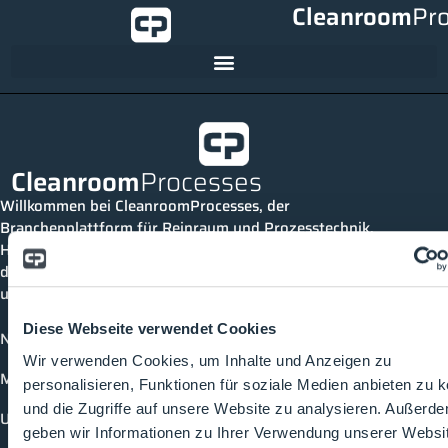
Cleanroom
Pr
Cleanroom
Processes
Willkommen bei CleanroomProcesses, der
Branchenplattform für Reinraum und Prozesstechnik.
Hier bleibst du immer auf dem neuesten Stand, kannst
dich mit anderen verknüpfen und alle relevanten Themen
und Events der Branche entdecken.
Diese Webseite verwendet Cookies
News
Wir verwenden Cookies, um Inhalte und Anzeigen zu
Mediathek
personalisieren, Funktionen für soziale Medien anbieten zu 
und die Zugriffe auf unsere Website zu analysieren. Außerd
Unternehmen
geben wir Informationen zu Ihrer Verwendung unserer Websi