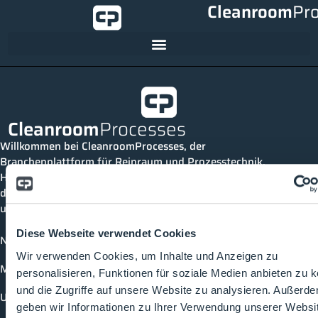
Cleanroom
Pr
Cleanroom
Processes
Willkommen bei CleanroomProcesses, der
Branchenplattform für Reinraum und Prozesstechnik.
Hier bleibst du immer auf dem neuesten Stand, kannst
dich mit anderen verknüpfen und alle relevanten Themen
und Events der Branche entdecken.
Diese Webseite verwendet Cookies
News
Wir verwenden Cookies, um Inhalte und Anzeigen zu
Mediathek
personalisieren, Funktionen für soziale Medien anbieten zu 
und die Zugriffe auf unsere Website zu analysieren. Außerd
Unternehmen
geben wir Informationen zu Ihrer Verwendung unserer Websi