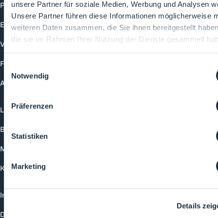
Produkte
unsere Partner für soziale Medien, Werbung und Analysen we
Unsere Partner führen diese Informationen möglicherweise m
Events
weiteren Daten zusammen, die Sie ihnen bereitgestellt habe
die sie im Rahmen Ihrer Nutzung der Dienste gesammelt ha
Vorträge
Future-Faces
Einwilligungsauswahl
Notwendig
Academy
Präferenzen
Login
Buchungsmöglichkeiten
Statistiken
Medienformate
Marketing
Kontakt
Impressum
Details zei
Datenschutzerklärung