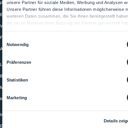
Produkte
unsere Partner für soziale Medien, Werbung und Analysen we
Unsere Partner führen diese Informationen möglicherweise m
Events
weiteren Daten zusammen, die Sie ihnen bereitgestellt habe
die sie im Rahmen Ihrer Nutzung der Dienste gesammelt ha
Vorträge
Future-Faces
Einwilligungsauswahl
Notwendig
Academy
Präferenzen
Login
Buchungsmöglichkeiten
Statistiken
Medienformate
Marketing
Kontakt
Impressum
Details zei
Datenschutzerklärung