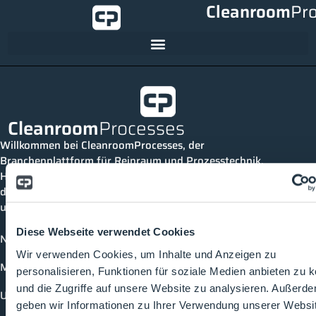
Cleanroom
Pr
Cleanroom
Processes
Willkommen bei CleanroomProcesses, der
Branchenplattform für Reinraum und Prozesstechnik.
Hier bleibst du immer auf dem neuesten Stand, kannst
dich mit anderen verknüpfen und alle relevanten Themen
und Events der Branche entdecken.
Diese Webseite verwendet Cookies
News
Wir verwenden Cookies, um Inhalte und Anzeigen zu
Mediathek
personalisieren, Funktionen für soziale Medien anbieten zu 
und die Zugriffe auf unsere Website zu analysieren. Außerd
Unternehmen
geben wir Informationen zu Ihrer Verwendung unserer Websi