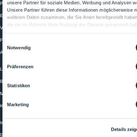
Produkte
unsere Partner für soziale Medien, Werbung und Analysen we
Unsere Partner führen diese Informationen möglicherweise m
Events
weiteren Daten zusammen, die Sie ihnen bereitgestellt habe
die sie im Rahmen Ihrer Nutzung der Dienste gesammelt ha
Vorträge
Future-Faces
Einwilligungsauswahl
Notwendig
Academy
Präferenzen
Login
Buchungsmöglichkeiten
Statistiken
Medienformate
Marketing
Kontakt
Impressum
Details zei
Datenschutzerklärung