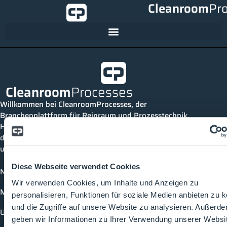
Cleanroom
Pr
Cleanroom
Processes
Willkommen bei CleanroomProcesses, der
Branchenplattform für Reinraum und Prozesstechnik.
Hier bleibst du immer auf dem neuesten Stand, kannst
dich mit anderen verknüpfen und alle relevanten Themen
und Events der Branche entdecken.
Diese Webseite verwendet Cookies
News
Wir verwenden Cookies, um Inhalte und Anzeigen zu
Mediathek
personalisieren, Funktionen für soziale Medien anbieten zu 
und die Zugriffe auf unsere Website zu analysieren. Außerd
Unternehmen
geben wir Informationen zu Ihrer Verwendung unserer Websi