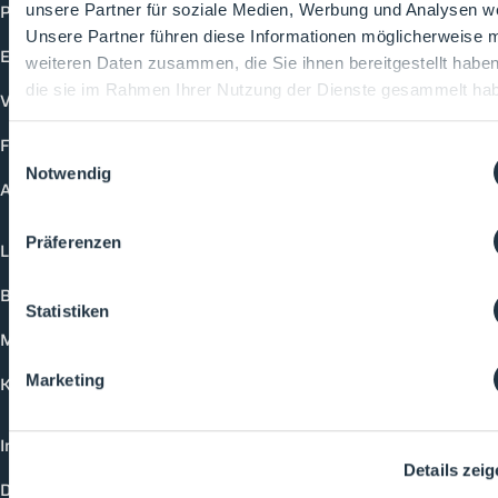
Produkte
unsere Partner für soziale Medien, Werbung und Analysen we
Unsere Partner führen diese Informationen möglicherweise m
Events
weiteren Daten zusammen, die Sie ihnen bereitgestellt habe
die sie im Rahmen Ihrer Nutzung der Dienste gesammelt ha
Vorträge
Future-Faces
Einwilligungsauswahl
Notwendig
Academy
Präferenzen
Login
Buchungsmöglichkeiten
Statistiken
Medienformate
Marketing
Kontakt
Impressum
Details zei
Datenschutzerklärung