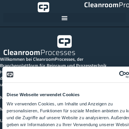
Cleanroom
Pr
Cleanroom
Processes
Willkommen bei CleanroomProcesses, der
Branchenplattform für Reinraum und Prozesstechnik.
Hier bleibst du immer auf dem neuesten Stand, kannst
dich mit anderen verknüpfen und alle relevanten Themen
und Events der Branche entdecken.
Diese Webseite verwendet Cookies
News
Wir verwenden Cookies, um Inhalte und Anzeigen zu
Mediathek
personalisieren, Funktionen für soziale Medien anbieten zu 
und die Zugriffe auf unsere Website zu analysieren. Außerd
Unternehmen
geben wir Informationen zu Ihrer Verwendung unserer Websi