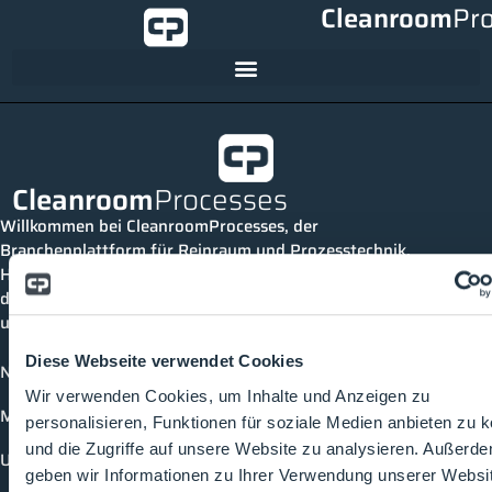
Cleanroom
Pr
Cleanroom
Processes
Willkommen bei CleanroomProcesses, der
Branchenplattform für Reinraum und Prozesstechnik.
Hier bleibst du immer auf dem neuesten Stand, kannst
dich mit anderen verknüpfen und alle relevanten Themen
und Events der Branche entdecken.
Diese Webseite verwendet Cookies
News
Wir verwenden Cookies, um Inhalte und Anzeigen zu
Mediathek
personalisieren, Funktionen für soziale Medien anbieten zu 
und die Zugriffe auf unsere Website zu analysieren. Außerd
Unternehmen
geben wir Informationen zu Ihrer Verwendung unserer Websi