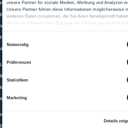
Produkte
unsere Partner für soziale Medien, Werbung und Analysen we
Unsere Partner führen diese Informationen möglicherweise m
Events
weiteren Daten zusammen, die Sie ihnen bereitgestellt habe
die sie im Rahmen Ihrer Nutzung der Dienste gesammelt ha
Vorträge
Future-Faces
Einwilligungsauswahl
Notwendig
Academy
Präferenzen
Login
Buchungsmöglichkeiten
Statistiken
Medienformate
Marketing
Kontakt
Impressum
Details zei
Datenschutzerklärung