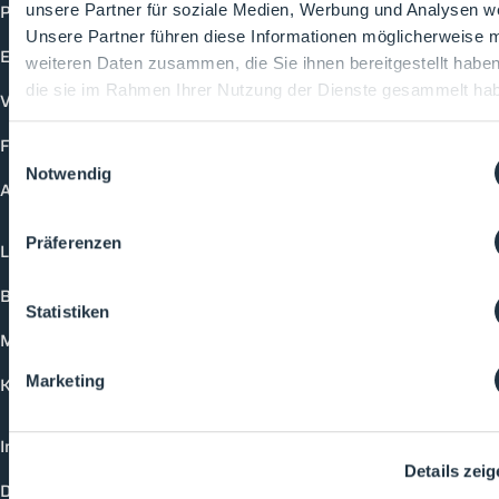
Produkte
unsere Partner für soziale Medien, Werbung und Analysen we
Unsere Partner führen diese Informationen möglicherweise m
Events
weiteren Daten zusammen, die Sie ihnen bereitgestellt habe
die sie im Rahmen Ihrer Nutzung der Dienste gesammelt ha
Vorträge
Future-Faces
Einwilligungsauswahl
Notwendig
Academy
Präferenzen
Login
Buchungsmöglichkeiten
Statistiken
Medienformate
Marketing
Kontakt
Impressum
Details zei
Datenschutzerklärung