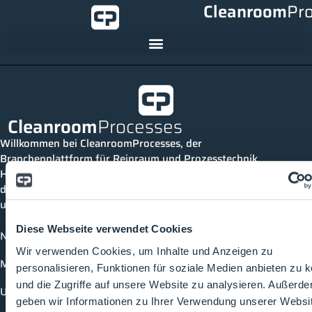
Cleanroom
Pr
Cleanroom
Processes
Willkommen bei CleanroomProcesses, der
Branchenplattform für Reinraum und Prozesstechnik.
Hier bleibst du immer auf dem neuesten Stand, kannst
dich mit anderen verknüpfen und alle relevanten Themen
und Events der Branche entdecken.
Diese Webseite verwendet Cookies
News
Wir verwenden Cookies, um Inhalte und Anzeigen zu
Mediathek
personalisieren, Funktionen für soziale Medien anbieten zu 
und die Zugriffe auf unsere Website zu analysieren. Außerd
Unternehmen
geben wir Informationen zu Ihrer Verwendung unserer Websi