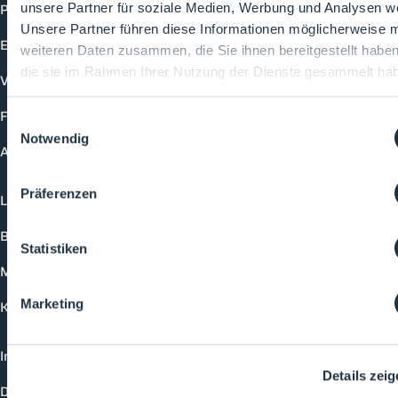
Produkte
unsere Partner für soziale Medien, Werbung und Analysen we
Unsere Partner führen diese Informationen möglicherweise m
Events
weiteren Daten zusammen, die Sie ihnen bereitgestellt habe
die sie im Rahmen Ihrer Nutzung der Dienste gesammelt ha
Vorträge
Future-Faces
Einwilligungsauswahl
Notwendig
Academy
Präferenzen
Login
Buchungsmöglichkeiten
Statistiken
Medienformate
Marketing
Kontakt
Impressum
Details zei
Datenschutzerklärung