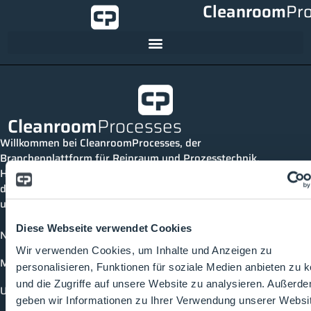
Cleanroom
Pr
Cleanroom
Processes
Willkommen bei CleanroomProcesses, der
Branchenplattform für Reinraum und Prozesstechnik.
Hier bleibst du immer auf dem neuesten Stand, kannst
dich mit anderen verknüpfen und alle relevanten Themen
und Events der Branche entdecken.
Diese Webseite verwendet Cookies
News
Wir verwenden Cookies, um Inhalte und Anzeigen zu
Mediathek
personalisieren, Funktionen für soziale Medien anbieten zu 
und die Zugriffe auf unsere Website zu analysieren. Außerd
Unternehmen
geben wir Informationen zu Ihrer Verwendung unserer Websi