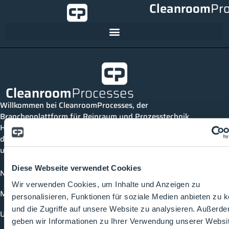
Cleanroom
Pr
Cleanroom
Processes
Willkommen bei CleanroomProcesses, der
Branchenplattform für Reinraum und Prozesstechnik.
Hier bleibst du immer auf dem neuesten Stand, kannst
dich mit anderen verknüpfen und alle relevanten Themen
und Events der Branche entdecken.
Diese Webseite verwendet Cookies
News
Wir verwenden Cookies, um Inhalte und Anzeigen zu
Mediathek
personalisieren, Funktionen für soziale Medien anbieten zu 
und die Zugriffe auf unsere Website zu analysieren. Außerd
Unternehmen
geben wir Informationen zu Ihrer Verwendung unserer Websi