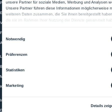
Produkte
unsere Partner für soziale Medien, Werbung und Analysen we
Unsere Partner führen diese Informationen möglicherweise m
Events
weiteren Daten zusammen, die Sie ihnen bereitgestellt habe
die sie im Rahmen Ihrer Nutzung der Dienste gesammelt ha
Vorträge
Future-Faces
Einwilligungsauswahl
Notwendig
Academy
Präferenzen
Login
Buchungsmöglichkeiten
Statistiken
Medienformate
Marketing
Kontakt
Impressum
Details zei
Datenschutzerklärung