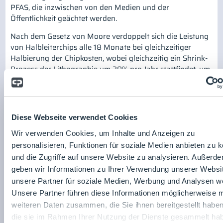
PFAS, die inzwischen von den Medien und der
Öffentlichkeit geächtet werden.
Nach dem Gesetz von Moore verdoppelt sich die Leistung
von Halbleiterchips alle 18 Monate bei gleichzeitiger
Halbierung der Chipkosten, wobei gleichzeitig ein Shrink-
Prozess der Lithographie um 30% pro Jahr stattfindet, um
mehr Chipausbeute pro Wafer zu erzielen.
Die ersten AMC-Filter wurden in den 1980er Jahren
entwickelt, um die aus den Nassbädern entweichenden
Diese Webseite verwendet Cookies
organischen Lösemittel aus der Reinraumluft zu
entfernen. Vor 40 Jahren war die gesamte
Wir verwenden Cookies, um Inhalte und Anzeigen zu
Prozesstechnologie zur Herstellung von Halbleitern noch
personalisieren, Funktionen für soziale Medien anbieten zu 
fast komplett auf Nasstechnologien in dedizierten
und die Zugriffe auf unsere Website zu analysieren. Außerd
Reinräumen basiert – im Jahr 2023 sind dagegen nur
geben wir Informationen zu Ihrer Verwendung unserer Websi
wenige dedizierte Nassprozesse übriggeblieben.
unsere Partner für soziale Medien, Werbung und Analysen we
Dazugekommen sind jedoch in großer Anzahl Plasma-
Unsere Partner führen diese Informationen möglicherweise m
basierte Trockenätz-, CVD-, ALD-, PVD-, Lithographie-
weiteren Daten zusammen, die Sie ihnen bereitgestellt habe
Prozesse, die auf Prozesschemikalien basieren, auf deren
die sie im Rahmen Ihrer Nutzung der Dienste gesammelt ha
toxische, korrosive, filmbildende und andere negative