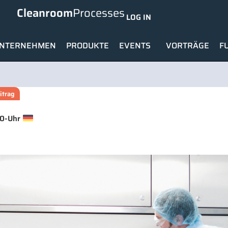
Cleanroom
Processes
LOG IN
NTERNEHMEN
PRODUKTE
EVENTS
VORTRÄGE
F
itrag
-
30
Uhr