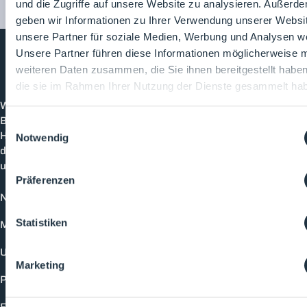
und die Zugriffe auf unsere Website zu analysieren. Außerd
geben wir Informationen zu Ihrer Verwendung unserer Websi
unsere Partner für soziale Medien, Werbung und Analysen we
Unsere Partner führen diese Informationen möglicherweise m
weiteren Daten zusammen, die Sie ihnen bereitgestellt habe
Cleanroom
Processes
die sie im Rahmen Ihrer Nutzung der Dienste gesammelt ha
Willkommen bei CleanroomProcesses, der
Branchenplattform für Reinraum und Prozesstechnik.
Einwilligungsauswahl
Hier bleibst du immer auf dem neuesten Stand, kannst
Notwendig
dich mit anderen verknüpfen und alle relevanten Themen
und Events der Branche entdecken.
Präferenzen
News
Mediathek
Statistiken
Unternehmen
Marketing
Produkte
Events