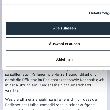
In vielen Fällen ist es auch sehr wichtig, dass das
pendelfreie, punktgenaue Anhalten einer Last
sichergestellt und der gewünschte Zielpunkt nicht
Details zei
überschritten wird, da ansonsten Schäden an der meist
kostbaren Last oder am Zielobjekt entstehen können. Bei
Alle zulassen
der Positionierung von Objekten ohne Pendeldämpfung
gibt es dafür jedoch keine Garantie. Zudem erhöht sich
durch das Pendeln der Last die Unfallgefahr für
Auswahl erlauben
betroffene Personen.
Mehr Effizienz im Bedienprozess
Ablehnen
Sind bereits die technisch-funktionalen Vorzüge eines
Halbautomatikkrans mit Pendeldämpfung beeindruckend,
so sollten auch Kriterien wie Nutzerfreundlichkeit und
damit die Effizienz im Bedienprozess sowie Nachhaltigkeit
in der Nutzung auf Kundenseite nicht unterschätzt
werden.
Was die Effizienz angeht, so ist offensichtlich, dass der
Bediener des Halbautomatikkrans in seiner Aufgabe