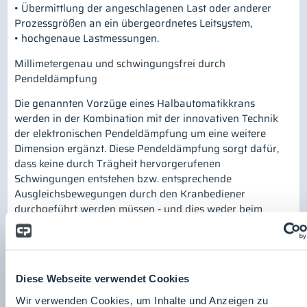
• Übermittlung der angeschlagenen Last oder anderer
Prozessgrößen an ein übergeordnetes Leitsystem,
• hochgenaue Lastmessungen.
Millimetergenau und schwingungsfrei durch
Pendeldämpfung
Die genannten Vorzüge eines Halbautomatikkrans
werden in der Kombination mit der innovativen Technik
der elektronischen Pendeldämpfung um eine weitere
Dimension ergänzt. Diese Pendeldämpfung sorgt dafür,
dass keine durch Trägheit hervorgerufenen
Schwingungen entstehen bzw. entsprechende
Ausgleichsbewegungen durch den Kranbediener
durchgeführt werden müssen - und dies weder beim
Beschleunigungs- noch beim Bremsvorgang. Somit wird
das Aufschaukeln der Last vollständig verhindert. Dabei
ist besonders bemerkenswert, dass dies unabhängig von
der Geschwindigkeit und der Hakenstellung der Last
Diese Webseite verwendet Cookies
gelingt. Gleichzeitig sinkt die Unfallgefahr durch
Pendelbewegungen sowohl beim Verfahren der Last als
Wir verwenden Cookies, um Inhalte und Anzeigen zu