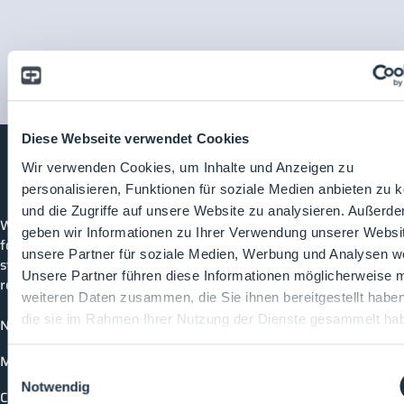
Diese Webseite verwendet Cookies
Wir verwenden Cookies, um Inhalte und Anzeigen zu
personalisieren, Funktionen für soziale Medien anbieten zu 
CleanroomProcesses
und die Zugriffe auf unsere Website zu analysieren. Außerd
Welcome to CleanroomProcesses, the industry platform
geben wir Informationen zu Ihrer Verwendung unserer Websi
for cleanrooms and process technology. Here you can
unsere Partner für soziale Medien, Werbung und Analysen we
stay up to date, connect with others and discover all
Unsere Partner führen diese Informationen möglicherweise m
relevant topics and events in the industry.
weiteren Daten zusammen, die Sie ihnen bereitgestellt habe
die sie im Rahmen Ihrer Nutzung der Dienste gesammelt ha
News
Media library
Einwilligungsauswahl
Notwendig
Companies