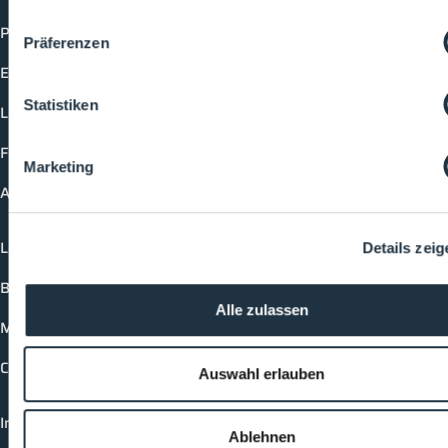
Products
Präferenzen
Events
Statistiken
Lectures
Future-Faces
Marketing
Academy
Login
Details zeig
Booking options
Alle zulassen
Media formats
Contact
Auswahl erlauben
Imprint
Ablehnen