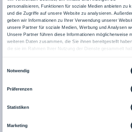
19.01.2026
personalisieren, Funktionen für soziale Medien anbieten zu 
und die Zugriffe auf unsere Website zu analysieren. Außerd
geben wir Informationen zu Ihrer Verwendung unserer Websi
unsere Partner für soziale Medien, Werbung und Analysen we
Unsere Partner führen diese Informationen möglicherweise m
weiteren Daten zusammen, die Sie ihnen bereitgestellt habe
die sie im Rahmen Ihrer Nutzung der Dienste gesammelt ha
HOWATHERM Klimatechnik GmbH
Einwilligungsauswahl
Howatherm Honors Ten Long-Time Employees
Notwendig
16.01.2026
Präferenzen
Statistiken
Marketing