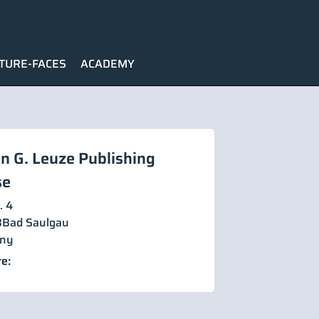
TURE-FACES
ACADEMY
n G. Leuze Publishing
se
. 4
8
Bad Saulgau
ny
e: