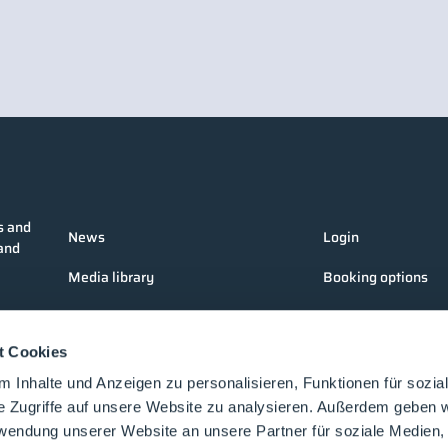
s and
News
Login
 and
Media library
Booking options
Companies
Media formats
t Cookies
Products
Contact
 Inhalte und Anzeigen zu personalisieren, Funktionen für sozia
Events
e Zugriffe auf unsere Website zu analysieren. Außerdem geben w
rwendung unserer Website an unsere Partner für soziale Medien
Lectures