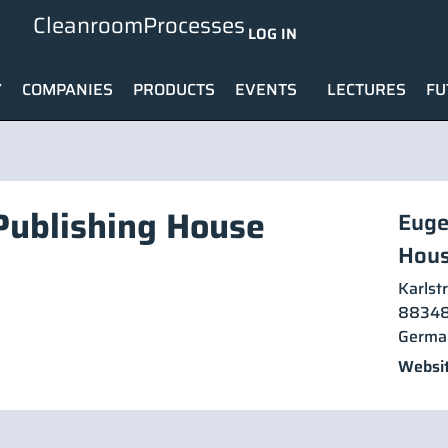
CleanroomProcesses
LOG IN
Y
COMPANIES
PRODUCTS
EVENTS
LECTURES
FU
Publishing House
Euge
Hou
Karlstr
8834
Germa
Websit