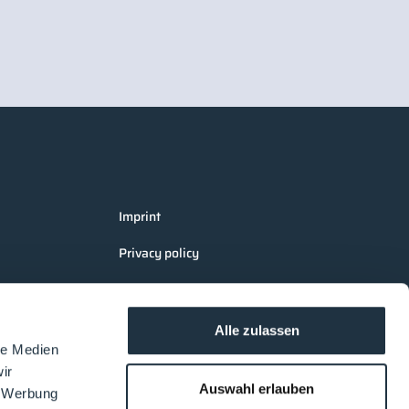
Imprint
Privacy policy
Terms and Conditions Cleanroom
Processes
Alle zulassen
AGB LOUNGES Visitors
le Medien
ir
AGB LOUNGES Exhibitors
Auswahl erlauben
, Werbung