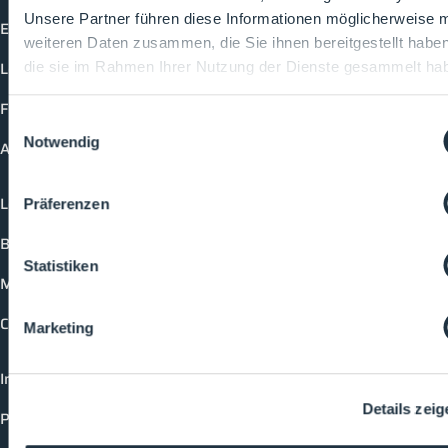
Unsere Partner führen diese Informationen möglicherweise m
Events
weiteren Daten zusammen, die Sie ihnen bereitgestellt habe
Lectures
die sie im Rahmen Ihrer Nutzung der Dienste gesammelt ha
Future-Faces
Einwilligungsauswahl
Notwendig
Academy
Login
Präferenzen
Booking options
Statistiken
Media formats
Contact
Marketing
Imprint
Details zeig
Privacy policy