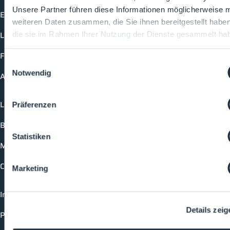
Unsere Partner führen diese Informationen möglicherweise m
Events
weiteren Daten zusammen, die Sie ihnen bereitgestellt habe
Lectures
die sie im Rahmen Ihrer Nutzung der Dienste gesammelt ha
Future-Faces
Einwilligungsauswahl
Notwendig
Academy
Login
Präferenzen
Booking options
Statistiken
Media formats
Contact
Marketing
Imprint
Details zeig
Privacy policy