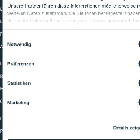
Unsere Partner führen diese Informationen möglicherweise m
Events
weiteren Daten zusammen, die Sie ihnen bereitgestellt habe
Lectures
die sie im Rahmen Ihrer Nutzung der Dienste gesammelt ha
Future-Faces
Einwilligungsauswahl
Notwendig
Academy
Login
Präferenzen
Booking options
Statistiken
Media formats
Contact
Marketing
Imprint
Details zeig
Privacy policy