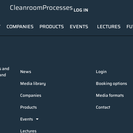
CleanroomProcesses
LOG IN
Y
COMPANIES
PRODUCTS
EVENTS
LECTURES
FU
s and
News
Login
 and
Media library
Booking options
Companies
Media formats
Products
Contact
Events
Lectures