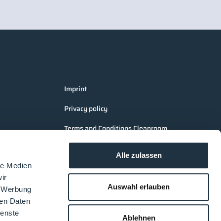
Imprint
Privacy policy
Terms and Conditions Cleanroom
Processes
Alle zulassen
AGB LOUNGES Visitors
le Medien
AGB LOUNGES Exhibitors
ir
Auswahl erlauben
, Werbung
ren Daten
ienste
Ablehnen