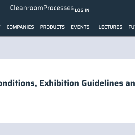
CleanroomProcesses
LOG IN
Y
COMPANIES
PRODUCTS
EVENTS
LECTURES
FU
nditions, Exhibition Guidelines an