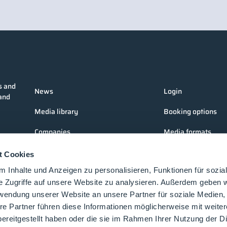
s and
News
Login
 and
Media library
Booking options
Companies
Media formats
Products
Contact
t Cookies
 Inhalte und Anzeigen zu personalisieren, Funktionen für sozia
Events
e Zugriffe auf unsere Website zu analysieren. Außerdem geben w
Lectures
rwendung unserer Website an unsere Partner für soziale Medien
re Partner führen diese Informationen möglicherweise mit weite
Future-Faces
ereitgestellt haben oder die sie im Rahmen Ihrer Nutzung der D