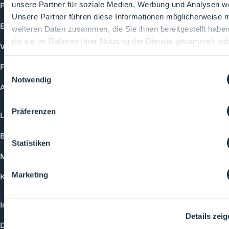
Produkte
unsere Partner für soziale Medien, Werbung und Analysen we
Unsere Partner führen diese Informationen möglicherweise m
Events
weiteren Daten zusammen, die Sie ihnen bereitgestellt habe
die sie im Rahmen Ihrer Nutzung der Dienste gesammelt ha
Vorträge
Future-Faces
Einwilligungsauswahl
Notwendig
Academy
Präferenzen
Login
Buchungsmöglichkeiten
Statistiken
Medienformate
Marketing
Kontakt
Impressum
Details zei
Datenschutzerklärung