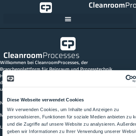
Cleanroom
Pr
Cleanroom
Processes
Willkommen bei CleanroomProcesses, der
Branchenplattform für Reinraum und Prozesstechnik.
Hier bleibst du immer auf dem neuesten Stand, kannst
dich mit anderen verknüpfen und alle relevanten Themen
und Events der Branche entdecken.
Diese Webseite verwendet Cookies
News
Wir verwenden Cookies, um Inhalte und Anzeigen zu
Mediathek
personalisieren, Funktionen für soziale Medien anbieten zu 
und die Zugriffe auf unsere Website zu analysieren. Außerd
Unternehmen
geben wir Informationen zu Ihrer Verwendung unserer Websi