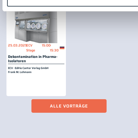
Fachvortrag
25.03.2025
ECV
15:00
-
Stage
15:30
Dekontamination in Pharma-
Isolatoren
ECV · Editio Cantor Verlag GmbH
Frank M. Lehmann
ALLE VORTRÄGE