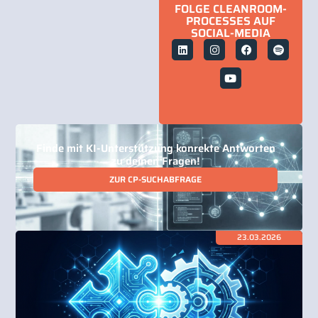
FOLGE CLEANROOM-
PROCESSES AUF
SOCIAL-MEDIA
Finde mit KI-Unterstützung konrekte Antworten
zu deinen Fragen!
ZUR CP-SUCHABFRAGE
23.03.2026