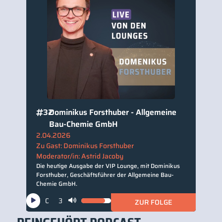
32
Dominikus Forsthuber - Allgemeine
Bau-Chemie GmbH
2.04.2026
Zu Gast: Dominikus Forsthuber
Moderator/in: Astrid Jacoby
Die heutige Ausgabe der VIP Lounge, mit Dominikus
Forsthuber, Geschäftsführer der Allgemeine Bau-
Chemie GmbH.
Audio-
00:00
37:30
ZUR FOLGE
Pfeiltasten
Player
Hoch/Runter