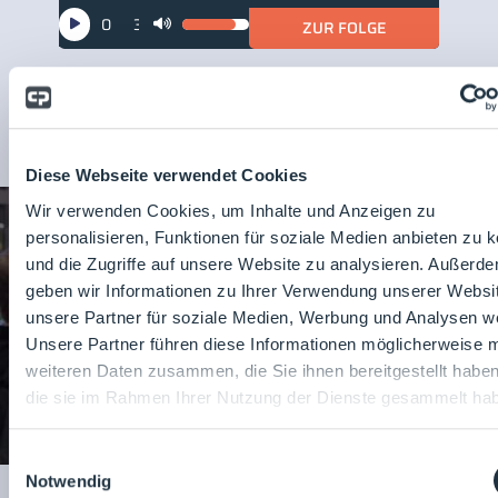
Audio-
00:00
31:51
ZUR FOLGE
Pfeiltasten
Player
Hoch/Runter
benutzen,
ZUR MEDIATHEK
um
die
Lautstärke
Diese Webseite verwendet Cookies
zu
Wir verwenden Cookies, um Inhalte und Anzeigen zu
regeln.
personalisieren, Funktionen für soziale Medien anbieten zu 
und die Zugriffe auf unsere Website zu analysieren. Außerd
geben wir Informationen zu Ihrer Verwendung unserer Websi
DIE HIGHLIGHTS
unsere Partner für soziale Medien, Werbung und Analysen we
Unsere Partner führen diese Informationen möglicherweise m
weiteren Daten zusammen, die Sie ihnen bereitgestellt habe
die sie im Rahmen Ihrer Nutzung der Dienste gesammelt ha
Einwilligungsauswahl
Notwendig