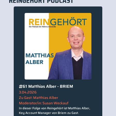
REINGEHÖRT PODCAST
benutzen,
um
die
Lautstärke
zu
regeln.
61
Matthias Alber - BRIEM
3.04.2026
Zu Gast: Matthias Alber
Moderator/in: Susan Weckauf
In dieser Folge von Reingehört ist Matthias Alber,
Key Account Manager von Briem zu Gast.