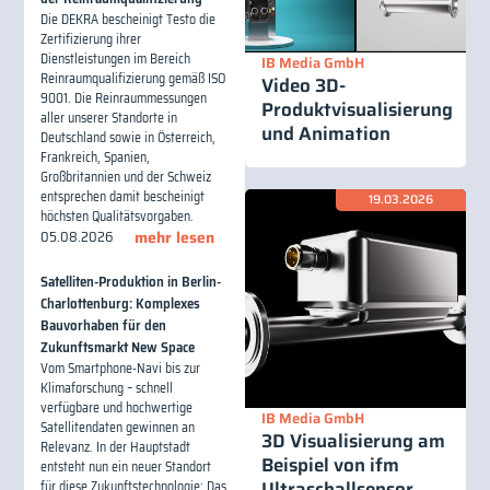
Die DEKRA bescheinigt Testo die
Zertifizierung ihrer
Dienstleistungen im Bereich
IB Media GmbH
Reinraumqualifizierung gemäß ISO
Video 3D-
9001. Die Reinraummessungen
Produktvisualisierung
aller unserer Standorte in
und Animation
Deutschland sowie in Österreich,
Frankreich, Spanien,
Großbritannien und der Schweiz
entsprechen damit bescheinigt
19.03.2026
höchsten Qualitätsvorgaben.
05.08.2026
mehr lesen
Satelliten-Produktion in Berlin-
Charlottenburg: Komplexes
Bauvorhaben für den
Zukunftsmarkt New Space
Vom Smartphone-Navi bis zur
Klimaforschung – schnell
verfügbare und hochwertige
IB Media GmbH
Satellitendaten gewinnen an
3D Visualisierung am
Relevanz. In der Hauptstadt
Beispiel von ifm
entsteht nun ein neuer Standort
Ultraschallsensor
für diese Zukunftstechnologie: Das