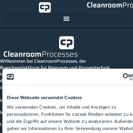
Cleanroom
Pr
Cleanroom
Processes
Willkommen bei CleanroomProcesses, der
Branchenplattform für Reinraum und Prozesstechnik.
Hier bleibst du immer auf dem neuesten Stand, kannst
dich mit anderen verknüpfen und alle relevanten Themen
und Events der Branche entdecken.
Diese Webseite verwendet Cookies
News
Wir verwenden Cookies, um Inhalte und Anzeigen zu
Mediathek
personalisieren, Funktionen für soziale Medien anbieten zu 
und die Zugriffe auf unsere Website zu analysieren. Außerd
Unternehmen
geben wir Informationen zu Ihrer Verwendung unserer Websi