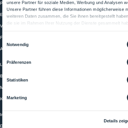
Produkte
unsere Partner für soziale Medien, Werbung und Analysen we
Unsere Partner führen diese Informationen möglicherweise m
Events
weiteren Daten zusammen, die Sie ihnen bereitgestellt habe
die sie im Rahmen Ihrer Nutzung der Dienste gesammelt ha
Vorträge
Future-Faces
Einwilligungsauswahl
Notwendig
Academy
Präferenzen
Login
Buchungsmöglichkeiten
Statistiken
Medienformate
Marketing
Kontakt
Impressum
Details zei
Datenschutzerklärung