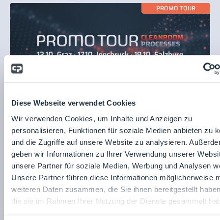
PROMO TOUR
Diese Webseite verwendet Cookies
16.09.2023
Inspire GmbH
PROMO TOUR 2023 Cleanroom and
Wir verwenden Cookies, um Inhalte und Anzeigen zu
Processes, Austria
personalisieren, Funktionen für soziale Medien anbieten zu 
und die Zugriffe auf unsere Website zu analysieren. Außerd
geben wir Informationen zu Ihrer Verwendung unserer Websi
unsere Partner für soziale Medien, Werbung und Analysen we
FIRMENNEWS
Unsere Partner führen diese Informationen möglicherweise m
weiteren Daten zusammen, die Sie ihnen bereitgestellt habe
die sie im Rahmen Ihrer Nutzung der Dienste gesammelt ha